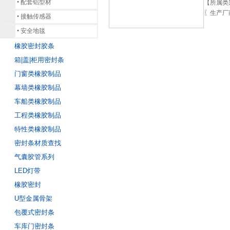
•
配套铝型材
【所属类
〖生产厂
•
接触传感器
•
安全地毯
橡胶密封胶条
箱|盖|柜用密封条
门窗类橡胶制品
幕墙类橡胶制品
车船类橡胶制品
工程类橡胶制品
特性类橡胶制品
密封条材质查找
气囊胶管系列
LED灯带
橡胶密封
U型金属骨架
包覆式密封条
车库门密封条