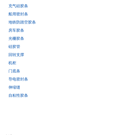
充气硅胶条
船用密封条
地铁防踏空胶条
房车胶条
光栅胶条
硅胶管
回转支撑
机柜
门底条
导电密封条
伸缩缝
自粘性胶条